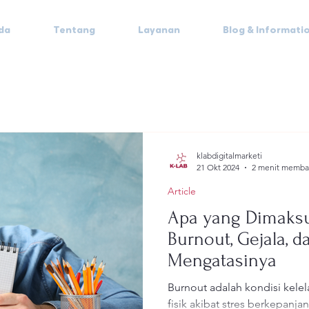
da
Tentang
Layanan
Blog & Informati
klabdigitalmarketi
21 Okt 2024
2 menit memba
Article
Apa yang Dimaks
Burnout, Gejala, d
Mengatasinya
Burnout adalah kondisi kele
fisik akibat stres berkepanj