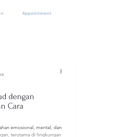
on
Appointment
ca
ud dengan
an Cara
lahan emosional, mental, dan
angan, terutama di lingkungan