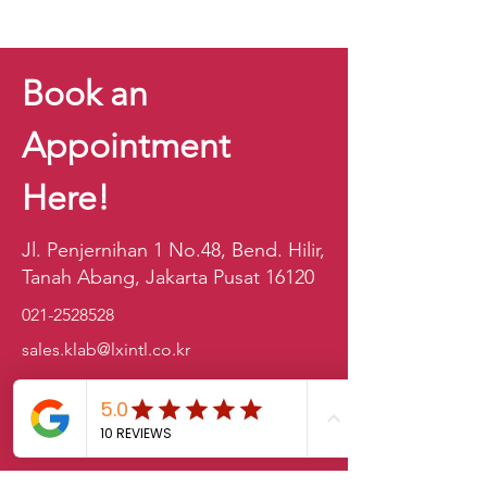
Book an
Appointment
Here!
Jl. Penjernihan 1 No.48, Bend. Hilir,
Tanah Abang, Jakarta Pusat 16120
021-2528528
sales.klab@lxintl.co.kr