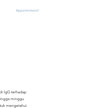
Appointment
di IgG terhadap
 hingga minggu
ntuk mengetahui