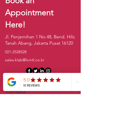
Book an
Appointment
Here!
Jl. Penjernihan 1 No.48, Bend. Hilir,
Tanah Abang, Jakarta Pusat 16120
021-2528528
sales.klab@lxintl.co.kr
First Name
Last Name