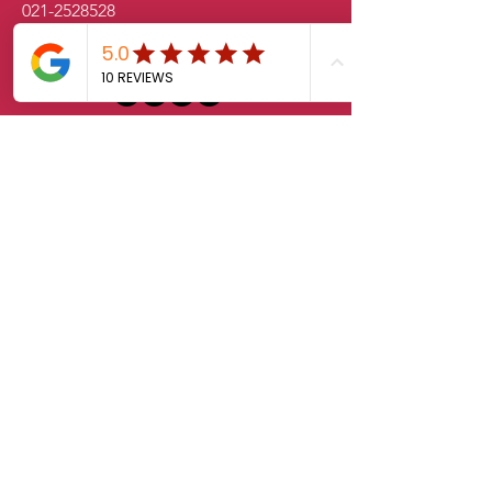
021-2528528
sales.klab@lxintl.co.kr
First Name
Last Name
Email
Message