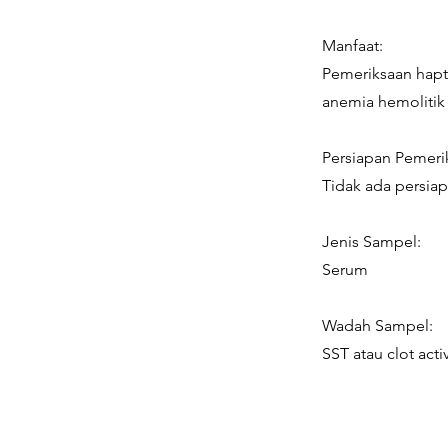
Manfaat:
Pemeriksaan hap
anemia hemoliti
Persiapan Pemeri
Tidak ada persia
Jenis Sampel:
Serum
Wadah Sampel:
SST atau clot acti