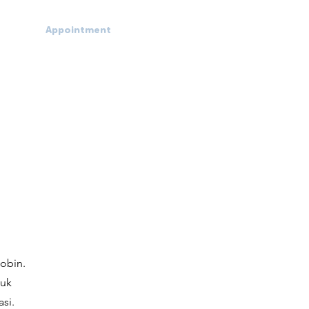
Appointment
obin.
tuk
si.