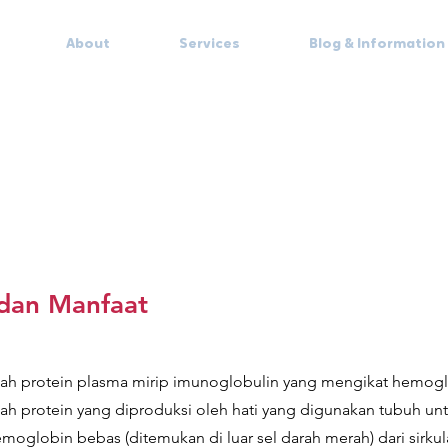
About
Services
Blog & Information
 dan Manfaat
ah protein plasma mirip imunoglobulin yang mengikat hemogl
ah protein yang diproduksi oleh hati yang digunakan tubuh un
globin bebas (ditemukan di luar sel darah merah) dari sirkula