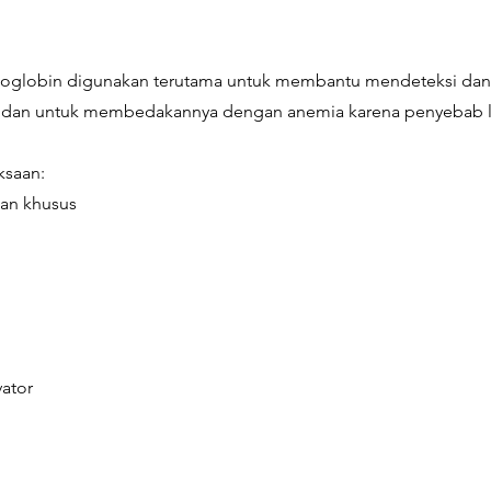
toglobin digunakan terutama untuk membantu mendeteksi dan
k dan untuk membedakannya dengan anemia karena penyebab l
ksaan:
pan khusus
vator