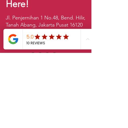
Here!
Jl. Penjernihan 1 No.48, Bend. Hilir,
Tanah Abang, Jakarta Pusat 16120
021-2528528
sales.klab@lxintl.co.kr
First Name
Last Name
Email