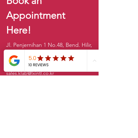
Book an
Appointment
Here!
Jl. Penjernihan 1 No.48, Bend. Hilir,
Tanah Abang, Jakarta Pusat 16120
021-2528528
sales.klab@lxintl.co.kr
First Name
Last Name