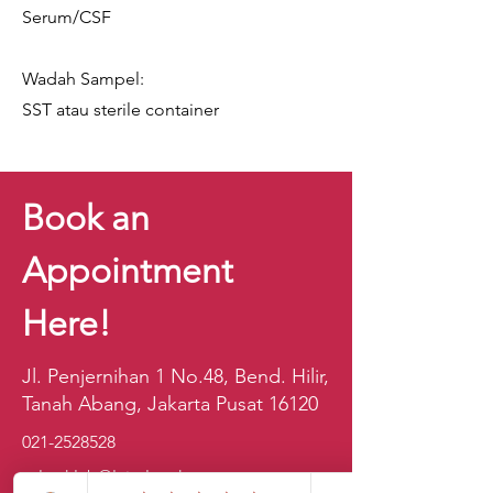
Serum/CSF
Wadah Sampel:
SST atau sterile container
Book an
Appointment
Here!
Jl. Penjernihan 1 No.48, Bend. Hilir,
Tanah Abang, Jakarta Pusat 16120
021-2528528
sales.klab@lxintl.co.kr