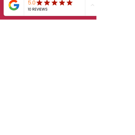
First Name
Last Name
Email
Message