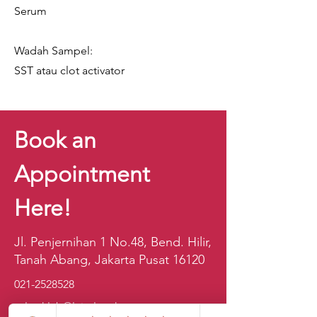
Serum
Wadah Sampel:
SST atau clot activator
Book an
Appointment
Here!
Jl. Penjernihan 1 No.48, Bend. Hilir,
Tanah Abang, Jakarta Pusat 16120
021-2528528
sales.klab@lxintl.co.kr