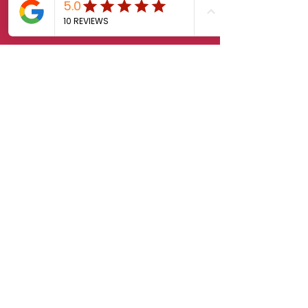
First Name
Last Name
Email
Message