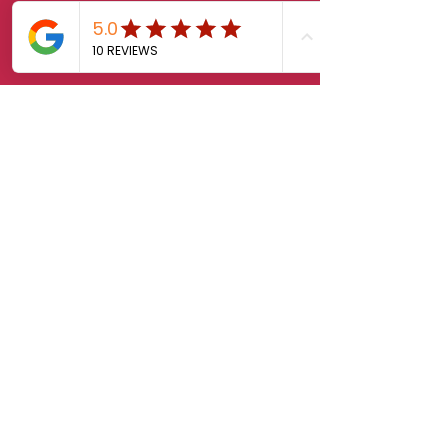
sales.klab@lxintl.co.kr
First Name
Last Name
Email
Message