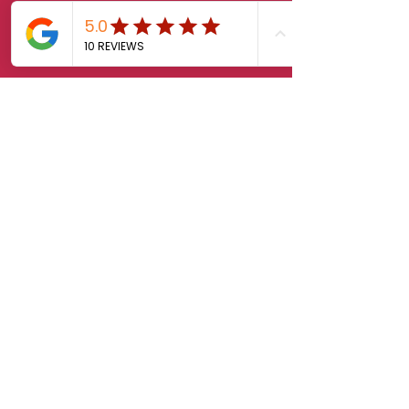
sales.klab@lxintl.co.kr
First Name
Last Name
Email
Message