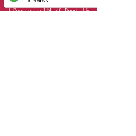
Jl. Penjernihan 1 No.48, Bend. Hilir,
Tanah Abang, Jakarta Pusat 16120
021-2528528
sales.klab@lxintl.co.kr
First Name
Last Name
Email