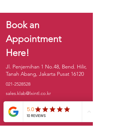
Book an
Appointment
Here!
Jl. Penjernihan 1 No.48, Bend. Hilir,
Tanah Abang, Jakarta Pusat 16120
021-2528528
sales.klab@lxintl.co.kr