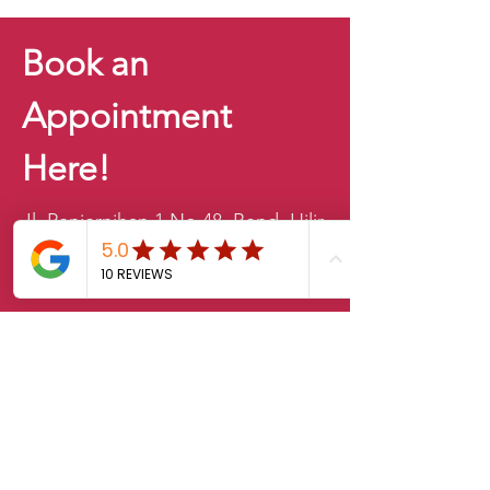
Book an
Appointment
Here!
Jl. Penjernihan 1 No.48, Bend. Hilir,
Tanah Abang, Jakarta Pusat 16120
021-2528528
sales.klab@lxintl.co.kr
First Name