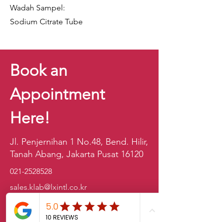
Wadah Sampel:
Sodium Citrate Tube
Book an
Appointment
Here!
Jl. Penjernihan 1 No.48, Bend. Hilir,
Tanah Abang, Jakarta Pusat 16120
021-2528528
sales.klab@lxintl.co.kr