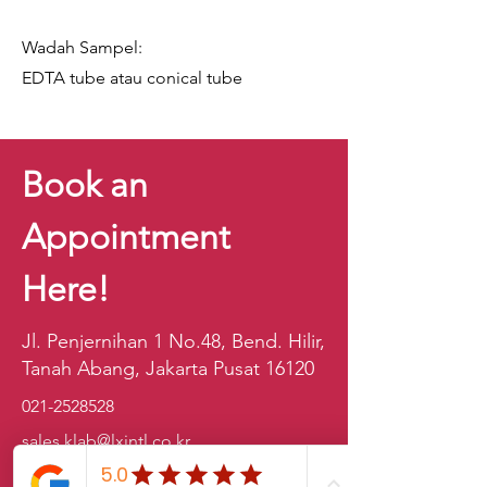
Wadah Sampel:
EDTA tube atau conical tube
Book an
Appointment
Here!
Jl. Penjernihan 1 No.48, Bend. Hilir,
Tanah Abang, Jakarta Pusat 16120
021-2528528
sales.klab@lxintl.co.kr