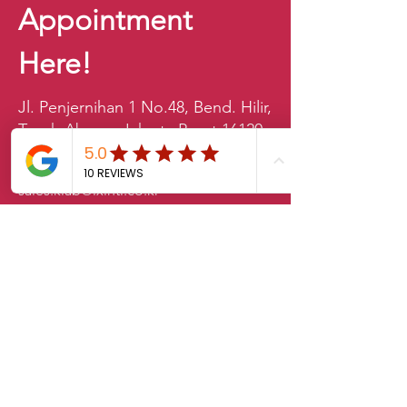
Appointment
Here!
Jl. Penjernihan 1 No.48, Bend. Hilir,
Tanah Abang, Jakarta Pusat 16120
021-2528528
sales.klab@lxintl.co.kr
First Name
Last Name