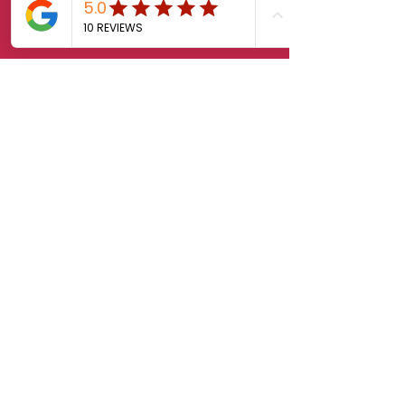
First Name
Last Name
Email
Message