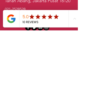
Tanah Abang, Jakarta Pusat 16120
021-2528528
sales.klab@lxintl.co.kr
First Name
Last Name
Email
Message