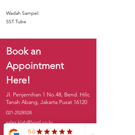
Wadah Sampel:
SST Tube
Book an
Appointment
Here!
Jl. Penjernihan 1 No.48, Bend. Hilir,
Tanah Abang, Jakarta Pusat 16120
021-2528528
sales.klab@lxintl.co.kr