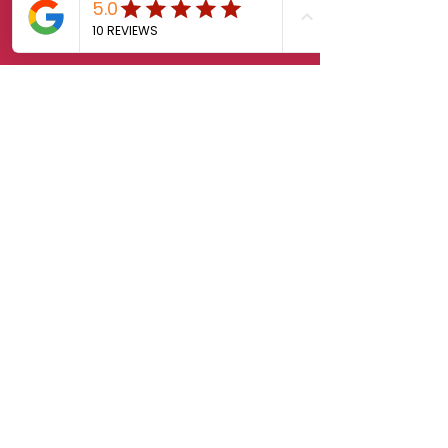
First Name
Last Name
Email
Message