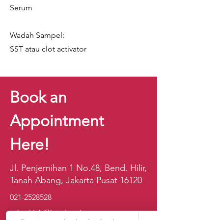
Serum
Wadah Sampel:
SST atau clot activator
Book an
Appointment
Here!
Jl. Penjernihan 1 No.48, Bend. Hilir,
Tanah Abang, Jakarta Pusat 16120
021-2528528
sales.klab@lxintl.co.kr