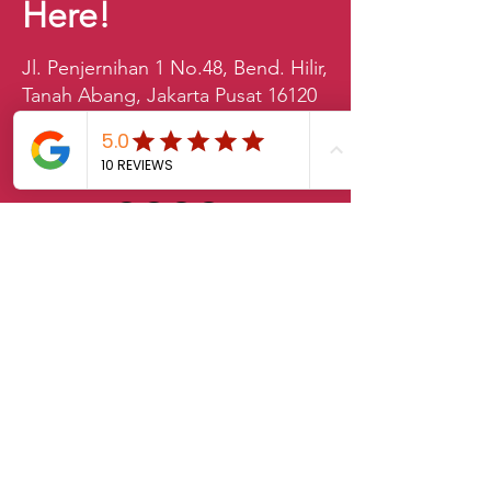
Here!
Jl. Penjernihan 1 No.48, Bend. Hilir,
Tanah Abang, Jakarta Pusat 16120
021-2528528
sales.klab@lxintl.co.kr
First Name
Last Name
Email