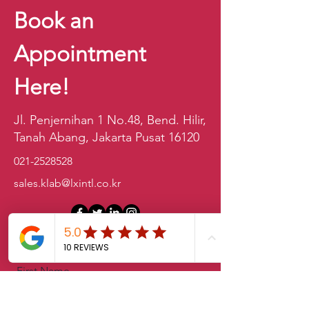
Book an
Appointment
Here!
Jl. Penjernihan 1 No.48, Bend. Hilir,
Tanah Abang, Jakarta Pusat 16120
021-2528528
sales.klab@lxintl.co.kr
First Name