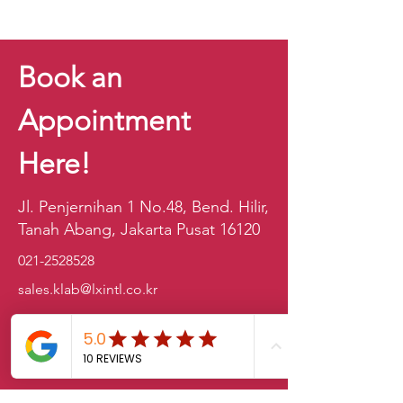
Book an
Appointment
Here!
Jl. Penjernihan 1 No.48, Bend. Hilir,
Tanah Abang, Jakarta Pusat 16120
021-2528528
sales.klab@lxintl.co.kr