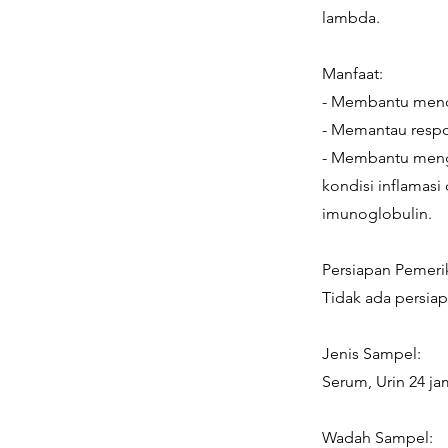
lambda.
Manfaat:
- Membantu mende
- Memantau respo
- Membantu menge
kondisi inflamas
imunoglobulin.
Persiapan Pemeri
Tidak ada persia
Jenis Sampel:
Serum, Urin 24 ja
Wadah Sampel: