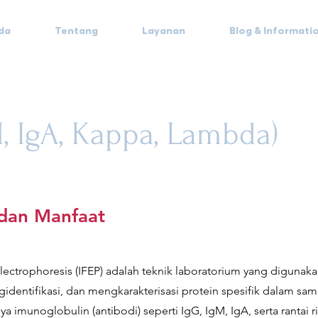
da
Tentang
Layanan
Blog & Informati
M, IgA, Kappa, Lambda)
 dan Manfaat
ectrophoresis (IFEP) adalah teknik laboratorium yang digunak
dentifikasi, dan mengkarakterisasi protein spesifik dalam sa
nya imunoglobulin (antibodi) seperti IgG, IgM, IgA, serta rantai