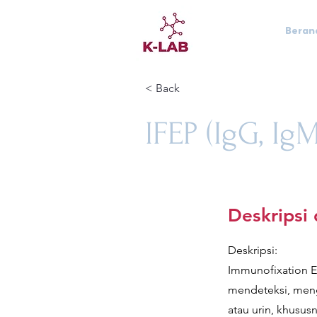
Beran
< Back
IFEP (IgG, Ig
Deskripsi
Deskripsi:
Immunofixation El
mendeteksi, mengi
atau urin, khusus