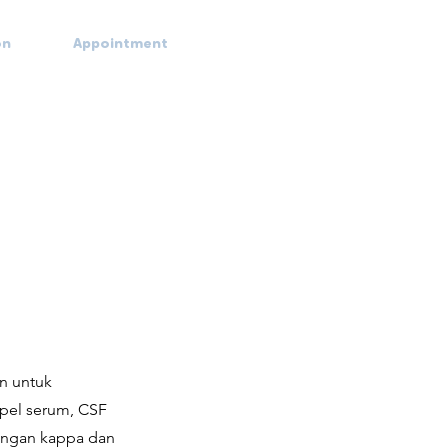
on
Appointment
an untuk
mpel serum, CSF
 ringan kappa dan