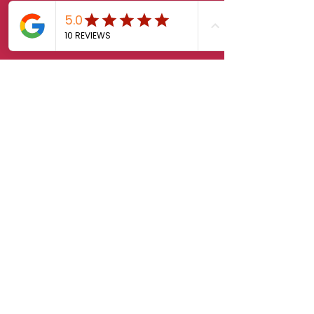
sales.klab@lxintl.co.kr
First Name
Last Name
Email
Message