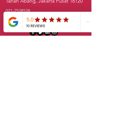
Tanah Abang, Jakarta Pusat 16120
021-2528528
sales.klab@lxintl.co.kr
First Name
Last Name
Email
Message