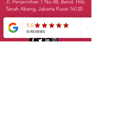
Jl. Penjernihan 1 No.48, Bend. Hilir,
Tanah Abang, Jakarta Pusat 16120
021-2528528
sales.klab@lxintl.co.kr
First Name
Last Name
Email
Message