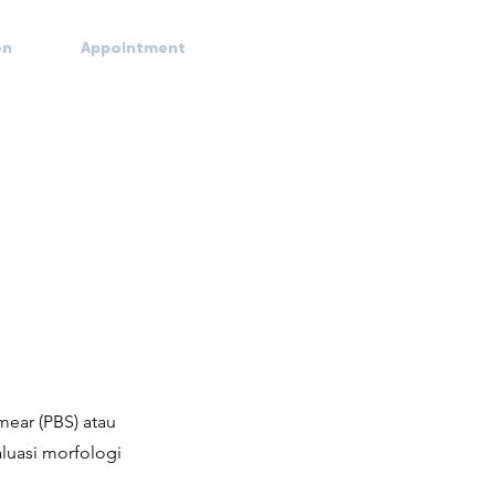
on
Appointment
mear (PBS) atau
luasi morfologi