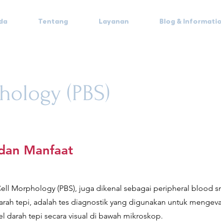
da
Tentang
Layanan
Blog & Informati
hology (PBS)
 dan Manfaat
ll Morphology (PBS), juga dikenal sebagai peripheral blood s
arah tepi, adalah tes diagnostik yang digunakan untuk mengeva
sel darah tepi secara visual di bawah mikroskop.