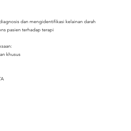
agnosis dan mengidentifikasi kelainan darah
ns pasien terhadap terapi
ksaan:
pan khusus
TA