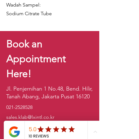
Wadah Sampel:
Sodium Citrate Tube
Book an
Appointment
Here!
Jl. Penjernihan 1 No.48, Bend. Hilir,
Tanah Abang, Jakarta Pusat 16120
021-2528528
sales.klab@lxintl.co.kr