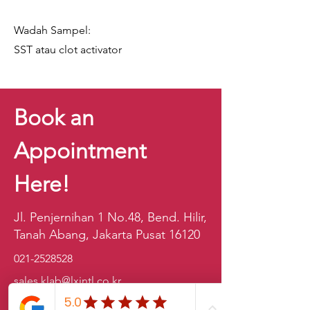
Wadah Sampel:
SST atau clot activator
Book an
Appointment
Here!
Jl. Penjernihan 1 No.48, Bend. Hilir,
Tanah Abang, Jakarta Pusat 16120
021-2528528
sales.klab@lxintl.co.kr