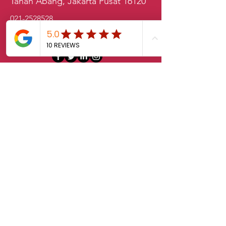
Tanah Abang, Jakarta Pusat 16120
021-2528528
sales.klab@lxintl.co.kr
First Name
Last Name
Email
Message