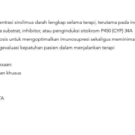
trasi sirolimus darah lengkap selama terapi, terutama pada in
 substrat, inhibitor, atau penginduksi sitokrom P450 (CYP) 34A
osis untuk mengoptimalkan imunosupresi sekaligus meminimalk
valuasi kepatuhan pasien dalam menjalankan terapi
ksaan:
pan khusus
TA