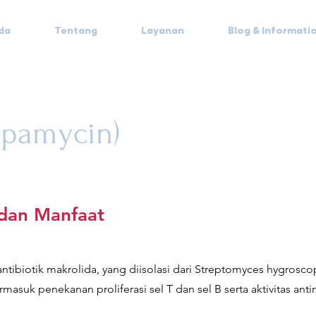
da
Tentang
Layanan
Blog & Informati
apamycin)
 dan Manfaat
antibiotik makrolida, yang diisolasi dari Streptomyces hygrosc
rmasuk penekanan proliferasi sel T dan sel B serta aktivitas ant