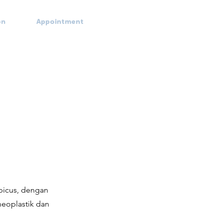
on
Appointment
opicus, dengan
ineoplastik dan