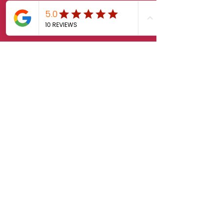
sales.klab@lxintl.co.kr
First Name
Last Name
Email
Message