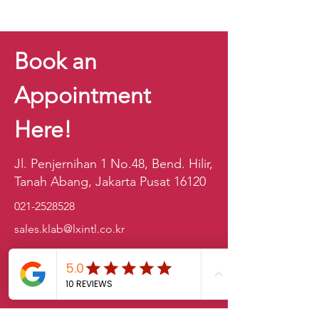
Book an
Appointment
Here!
Jl. Penjernihan 1 No.48, Bend. Hilir,
Tanah Abang, Jakarta Pusat 16120
021-2528528
sales.klab@lxintl.co.kr