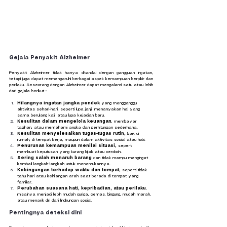
Gejala Penyakit Alzheimer
Penyakit Alzheimer tidak hanya ditandai dengan gangguan ingatan, 
tetapi juga dapat memengaruhi berbagai aspek kemampuan berpikir dan 
perilaku. Seseorang dengan Alzheimer dapat mengalami satu atau lebih 
dari gejala berikut :
Hilangnya ingatan jangka pendek 
yang mengganggu 
aktivitas sehari-hari, seperti lupa janji, menanyakan hal yang 
sama berulang kali, atau lupa kejadian baru.
Kesulitan dalam mengelola keuangan
, membayar 
tagihan, atau memahami angka dan perhitungan sederhana.
Kesulitan menyelesaikan tugas-tugas rutin,
 baik di 
rumah, di tempat kerja, maupun dalam aktivitas sosial atau hobi.
Penurunan kemampuan menilai situasi,
 seperti 
membuat keputusan yang kurang bijak atau ceroboh.
Sering salah menaruh barang
 dan tidak mampu mengingat 
kembali langkah-langkah untuk menemukannya.
Kebingungan terhadap waktu dan tempat, 
seperti tidak 
tahu hari atau kehilangan arah saat berada di tempat yang 
familiar.
Perubahan suasana hati, kepribadian, atau perilaku
, 
misalnya menjadi lebih mudah curiga, cemas, bingung, mudah marah, 
atau menarik diri dari lingkungan sosial.
Pentingnya deteksi dini