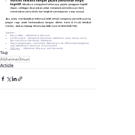
Individu dewasa dengan gejala penurunan fungsi 
kognitif. 
Misalnya mengalami beberapa gejala gangguan kognitif 
ringan, sehingga disarankan untuk menjalani pemeriksaan demi 
menemukan penyebab dan langkah penanganan yang sesuai.
Jika Anda membutuhkan informasi lebih detail mengenai pemeriksaan ini, 
jangan ragu untuk berkonsultasi dengan dokter kami di K-Lab Medical 
Center, silakan hubungi WhatsApp klinik kami di 0813-8136-7915.
Sumber ;
Mayo Clinic - Alzheimer's disease
Kemkes.go.id
 - Mengenal demensia alzheimer pada lansia serta 
tips merawat demensia Alzheimer
Quest Diagnostics - Dementia: Biomarkers for Differential Diagnosis 
and Alzheimer's Disease Assessment
CDC.gov
 – Alzheimer disease and dementia
Tag:
Alzheimer
Imun
Article
Lihat Semua
Postingan Terakhir