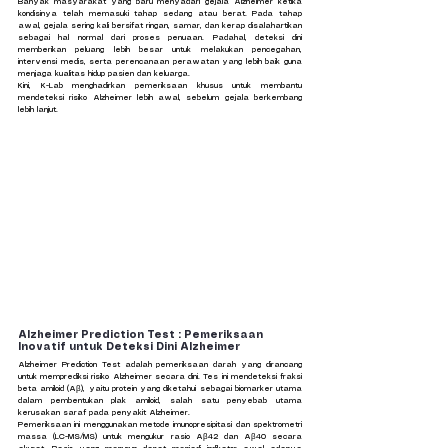
Banyak masyarakat yang baru menyadari gejala Alzheimer ketika 
kondisinya telah memasuki tahap sedang atau berat. Pada tahap 
awal, gejala sering kali bersifat ringan, samar, dan kerap disalahartikan 
sebagai hal normal dari proses penuaan. Padahal, deteksi dini 
memberikan peluang lebih besar untuk melakukan pencegahan, 
intervensi medis, serta perencanaan perawatan yang lebih baik guna 
menjaga kualitas hidup pasien dan keluarga.
Kini, K-Lab menghadirkan pemeriksaan khusus untuk membantu 
mendeteksi risiko Alzheimer lebih awal, sebelum gejala berkembang 
lebih lanjut.
Alzheimer Prediction Test : Pemeriksaan 
Inovatif untuk Deteksi Dini Alzheimer
Alzheimer Prediction Test adalah pemeriksaan darah yang dirancang 
untuk memprediksi risiko Alzheimer secara dini. Tes ini mendeteksi fraksi 
beta amiloid (Aβ), yaitu protein yang diketahui sebagai biomarker utama 
dalam pembentukan plak amiloid, salah satu penyebab utama 
kerusakan saraf pada penyakit Alzheimer.
Pemeriksaan ini menggunakan metode imunopresipitasi dan spektrometri 
massa (LC-MS/MS) untuk mengukur rasio Aβ42 dan Aβ40 secara 