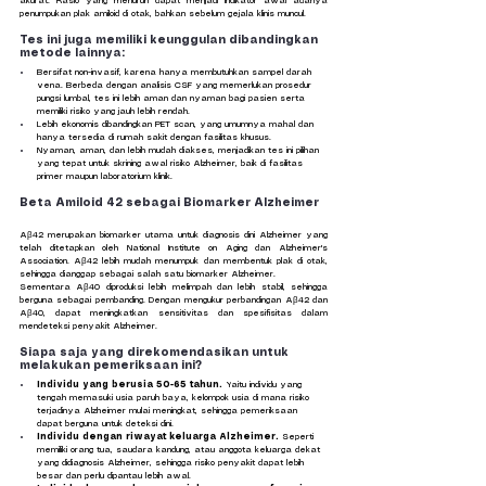
akurat. Rasio yang menurun dapat menjadi indikator awal adanya 
penumpukan plak amiloid di otak, bahkan sebelum gejala klinis muncul.
Tes ini juga memiliki keunggulan dibandingkan 
metode lainnya:
Bersifat non-invasif, karena hanya membutuhkan sampel darah 
vena. Berbeda dengan analisis CSF yang memerlukan prosedur 
pungsi lumbal, tes ini lebih aman dan nyaman bagi pasien serta 
memiliki risiko yang jauh lebih rendah.
Lebih ekonomis dibandingkan PET scan, yang umumnya mahal dan 
hanya tersedia di rumah sakit dengan fasilitas khusus.
Nyaman, aman, dan lebih mudah diakses, menjadikan tes ini pilihan 
yang tepat untuk skrining awal risiko Alzheimer, baik di fasilitas 
primer maupun laboratorium klinik.
Beta Amiloid 42 sebagai Biomarker Alzheimer
Aβ42 merupakan biomarker utama untuk diagnosis dini Alzheimer yang 
telah ditetapkan oleh National Institute on Aging dan Alzheimer's 
Association. Aβ42 lebih mudah menumpuk dan membentuk plak di otak, 
sehingga dianggap sebagai salah satu biomarker Alzheimer.
Sementara Aβ40 diproduksi lebih melimpah dan lebih stabil, sehingga 
berguna sebagai pembanding. Dengan mengukur perbandingan Aβ42 dan 
Aβ40, dapat meningkatkan sensitivitas dan spesifisitas dalam 
mendeteksi penyakit Alzheimer.
Siapa saja yang direkomendasikan untuk 
melakukan pemeriksaan ini?
Individu yang berusia 50-65 tahun. 
Yaitu individu yang 
tengah memasuki usia paruh baya, kelompok usia di mana risiko 
terjadinya Alzheimer mulai meningkat, sehingga pemeriksaan 
dapat berguna untuk deteksi dini.
Individu dengan riwayat keluarga Alzheimer. 
Seperti 
memiliki orang tua, saudara kandung, atau anggota keluarga dekat 
yang didiagnosis Alzheimer, sehingga risiko penyakit dapat lebih 
besar dan perlu dipantau lebih awal.