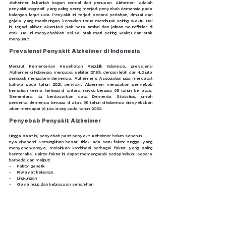
Alzheimer bukanlah bagian normal dari penuaan. Alzheimer adalah 
penyakit progresif yang paling sering menjadi penyebab demensia pada 
kalangan lanjut usia. Penyakit ini terjadi secara perlahan, dimulai dari 
gejala yang masih ringan, kemudian terus memburuk seiring waktu. Hal 
ini terjadi akibat akumulasi plak beta amiloid dan jalinan neurofibrilar di 
otak. Hal ini menyebabkan sel-sel otak mati seiring waktu dan otak 
menyusut.
Prevalensi Penyakit Alzheimer di Indonesia
Menurut Kementerian Kesehatan Republik Indonesia, prevalensi 
Alzheimer di Indonesia mencapai sekitar 27,9%, dengan lebih dari 4,2 juta 
penduduk mengalami demensia. Alzheimer’s Association juga mencatat 
bahwa pada tahun 2021, penyakit Alzheimer merupakan penyebab 
kematian kelima tertinggi di antara individu berusia 65 tahun ke atas. 
Sementara itu, berdasarkan data Dementia Statistics, jumlah 
penderita demensia berusia di atas 65 tahun di Indonesia diproyeksikan 
akan mencapai 1,6 juta orang pada tahun 2050.
Penyebab Penyakit Alzheimer
Hingga saat ini, penyebab pasti penyakit Alzheimer belum sepenuh
nya dipahami. Kemungkinan besar, tidak ada satu faktor tunggal yang 
menyebabkannya, melainkan kombinasi berbagai faktor yang saling 
berinteraksi. Faktor-faktor ini dapat memengaruhi setiap individu secara 
berbeda dan meliputi:
Faktor genetik
Riwayat keluarga
Lingkungan
Gaya hidup dan kebiasaan sehari-hari