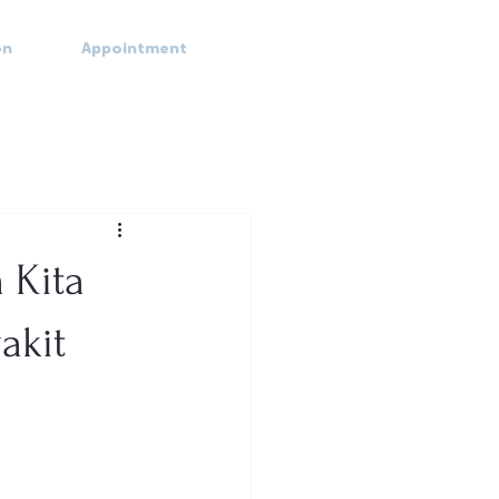
on
Appointment
 Kita
akit