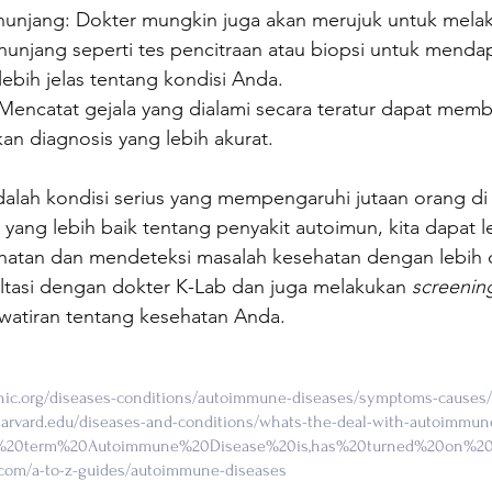
unjang: Dokter mungkin juga akan merujuk untuk mela
unjang seperti tes pencitraan atau biopsi untuk menda
ebih jelas tentang kondisi Anda.
 Mencatat gejala yang dialami secara teratur dapat memb
n diagnosis yang lebih akurat.
alah kondisi serius yang mempengaruhi jutaan orang di 
ng lebih baik tentang penyakit autoimun, kita dapat le
atan dan mendeteksi masalah kesehatan dengan lebih 
ltasi dengan dokter K-Lab dan juga melakukan 
screenin
watiran tentang kesehatan Anda.
nic.org/diseases-conditions/autoimmune-diseases/symptoms-causes
harvard.edu/diseases-and-conditions/whats-the-deal-with-autoimmun
he%20term%20Autoimmune%20Disease%20is,has%20turned%20on%20
com/a-to-z-guides/autoimmune-diseases