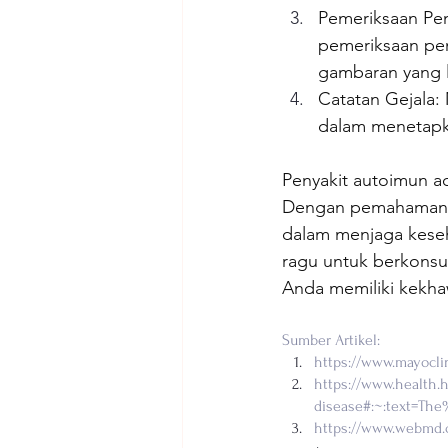
Pemeriksaan Pen
pemeriksaan pen
gambaran yang l
Catatan Gejala:
dalam menetapka
Penyakit autoimun ad
Dengan pemahaman ya
dalam menjaga keseh
ragu untuk berkonsu
Anda memiliki kekha
Sumber Artikel:
https://www.mayocli
https://www.health.
disease#:~:text=T
https://www.webmd.