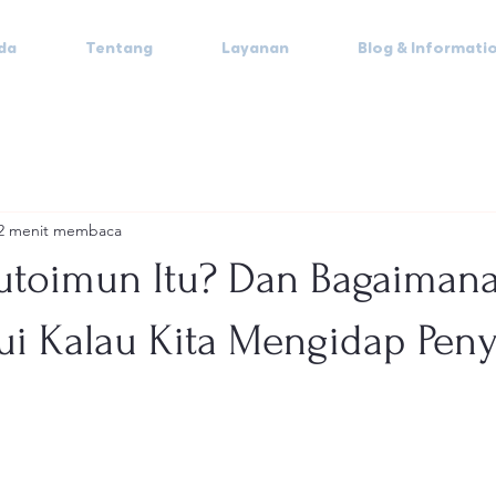
da
Tentang
Layanan
Blog & Informati
2 menit membaca
utoimun Itu? Dan Bagaimana
i Kalau Kita Mengidap Peny