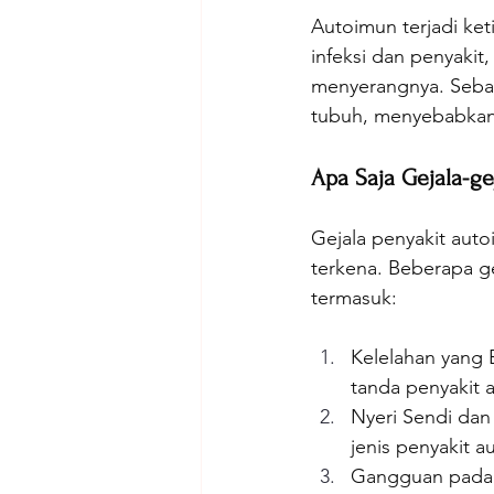
Autoimun terjadi ket
infeksi dan penyakit
menyerangnya. Sebag
tubuh, menyebabkan
Apa Saja Gejala-g
Gejala penyakit auto
terkena. Beberapa g
termasuk:
Kelelahan yang B
tanda penyakit 
Nyeri Sendi dan
jenis penyakit a
Gangguan pada S