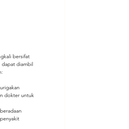
kali bersifat 
 dapat diambil 
n:
urigakan 
an dokter untuk 
eberadaan 
penyakit 