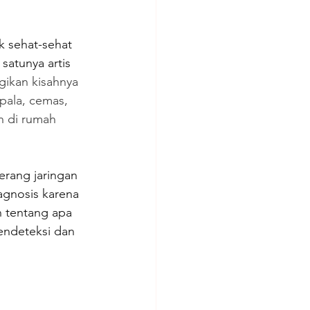
k sehat-sehat 
satunya artis 
ikan kisahnya 
pala, cemas, 
n di rumah 
rang jaringan 
agnosis karena 
n tentang apa 
ndeteksi dan 