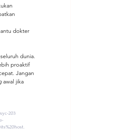
kukan 
patkan 
antu dokter 
seluruh dunia. 
bih proaktif 
cepat. Jangan 
g
 awal jika 
/syc-203
e-
its%20host
. 