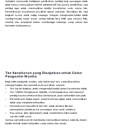
Sebelum memasuki kehidupan pernikahan, penting bagi pasangan untuk 
tidak hanya menyiapkan hal-hal administratif dan pesta pernikahan, tapi 
penting juga untuk memastikan kondisi kesehatan satu sama lain. 
Pemeriksaan kesehatan pra-nikah bukan sekadar formalitas loh, tapi 
langkah nyata untuk saling menjaga. Dengan mengetahui kondisi tubuh 
masing-masing sejak awal, setiap individu bisa lebih siap secara fisik, 
mental, dan emosional dalam membangun keluarga yang sehat dan 
harmonis kedepannya.
Tes Kesehatan yang Dianjurkan untuk Calon 
Pengantin Wanita
Bagi calon pengantin wanita, ada beberapa tes yang disarankan 
sebagai bagian dari pemeriksaan pra-nikah, seperti:
Tes darah lengkap: untuk mengetahui kondisi umum kesehatan tubuh.
Tes TORCH (Toxoplasma, Rubella, Cytomegalovirus, dan Herpes): 
penting karena infeksi ini bisa berdampak pada kehamilan dan janin.
Pemeriksaan fungsi organ: seperti hati dan ginjal, untuk memastikan 
tubuh siap menjalani kehamilan.
Pemeriksaan hepatitis B dan HIV: untuk deteksi dini dan 
pencegahan penularan ke pasangan atau anak nantinya.
Pap smear 
(jika diperlukan)
: untuk mendeteksi risiko kanker 
serviks lebih awal.
Semua pemeriksaan ini membantu memastikan bahwa calon ibu dalam 
kondisi terbaik untuk kehamilan yang sehat dan aman.