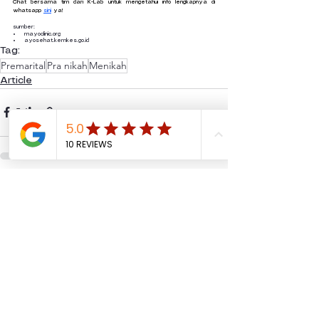
Chat bersama tim dari K-Lab untuk mengetahui info lengkapnya di 
whatsapp 
sini
 ya!
sumber:
mayoclinic.org
ayosehat.kemkes.go.id
Tag:
Premarital
Pra nikah
Menikah
Article
Lihat Semua
Postingan Terakhir