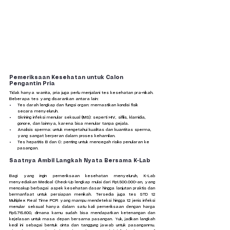
Pemeriksaan Kesehatan untuk Calon 
Pengantin Pria
Tidak hanya wanita, pria juga perlu menjalani tes kesehatan pra-nikah. 
Beberapa tes yang disarankan antara lain:
Tes darah lengkap dan fungsi organ: memastikan kondisi fisik 
secara menyeluruh.
Skrining infeksi menular seksual (IMS): seperti HIV, sifilis, klamidia, 
gonore, dan lainnya, karena bisa menular tanpa gejala.
Analisis sperma: untuk mengetahui kualitas dan kuantitas sperma, 
yang sangat berperan dalam proses kehamilan.
Tes hepatitis B dan C: penting untuk mencegah risiko penularan ke 
pasangan.
Saatnya Ambil Langkah Nyata Bersama K-Lab
Bagi yang ingin pemeriksaan kesehatan menyeluruh, K-Lab 
menyediakan Medical Check-Up lengkap mulai dari Rp1.500.000-an, yang 
mencakup berbagai aspek kesehatan dasar hingga lanjutan praktis dan 
bermanfaat untuk persiapan menikah. Tersedia juga tes STD 12 
Multiplex Real Time PCR yang mampu mendeteksi hingga 12 jenis infeksi 
menular seksual hanya dalam satu kali pemeriksaan dengan harga 
Rp5.715.600, dimana kamu sudah bisa mendapatkan ketenangan dan 
kejelasan untuk masa depan bersama pasangan. Yuk, jadikan langkah 
kecil ini sebagai bentuk cinta dan tanggung jawab untuk pasanganmu. 